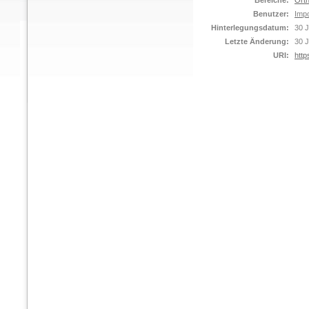
Bereiche:
Orth
Benutzer:
Impo
Hinterlegungsdatum:
30 J
Letzte Änderung:
30 J
URI:
http