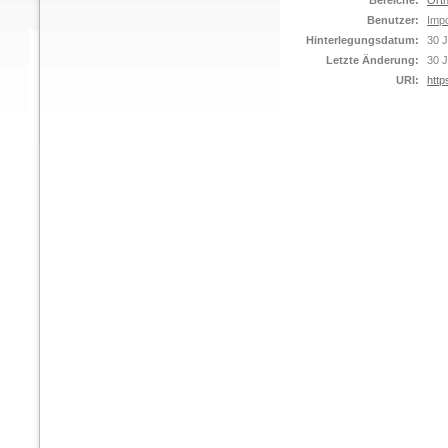
Bereiche:
Orth
Benutzer:
Impo
Hinterlegungsdatum:
30 J
Letzte Änderung:
30 J
URI:
http