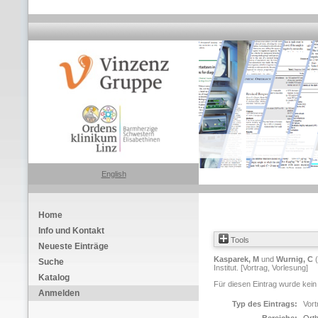
English
Home
Info und Kontakt
Tools
Neueste Einträge
Kasparek, M
und
Wurnig, C
(
Suche
Institut. [Vortrag, Vorlesung]
Katalog
Für diesen Eintrag wurde kein
Anmelden
Typ des Eintrags:
Vort