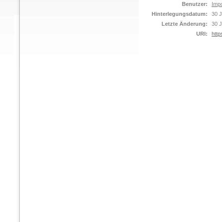
Benutzer:
Impo
Hinterlegungsdatum:
30 J
Letzte Änderung:
30 J
URI:
http