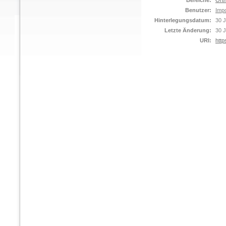
Bereiche:
Orth
Benutzer:
Impo
Hinterlegungsdatum:
30 J
Letzte Änderung:
30 J
URI:
http