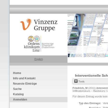
English
Home
Interventionelle Sc
Info und Kontakt
Tools
Neueste Einträge
Friedrich, M
(2011)
Interven
Suche
Infiltrationskurs – Basiskurs I
Katalog
Für diesen Eintrag wurde kein
Anmelden
Typ des Eintrags:
Vort