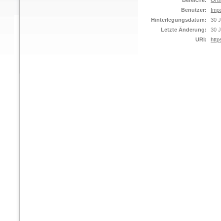
Bereiche:
Orth
Benutzer:
Impo
Hinterlegungsdatum:
30 J
Letzte Änderung:
30 J
URI:
http