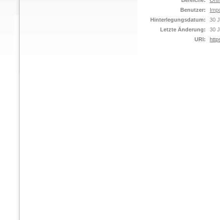
Bereiche:
Orth
Benutzer:
Impo
Hinterlegungsdatum:
30 J
Letzte Änderung:
30 J
URI:
http