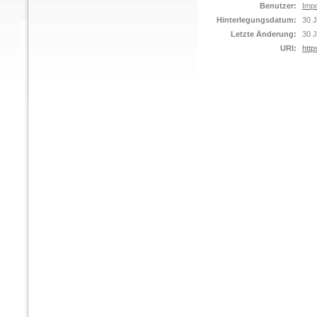
Benutzer:
Impo
Hinterlegungsdatum:
30 J
Letzte Änderung:
30 J
URI:
http