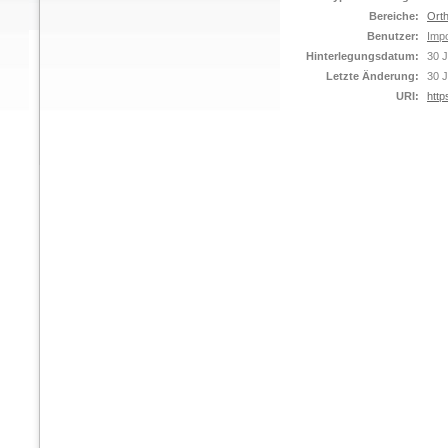
Bereiche:
Orth
Benutzer:
Impo
Hinterlegungsdatum:
30 J
Letzte Änderung:
30 J
URI:
http