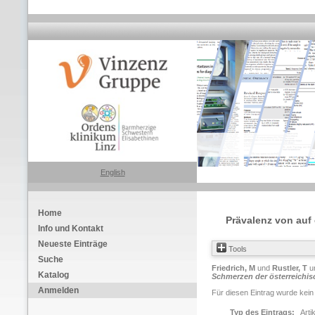
English
Home
Prävalenz von auf
Info und Kontakt
Neueste Einträge
Tools
Suche
Friedrich, M
und
Rustler, T
u
Katalog
Schmerzen der österreichis
Anmelden
Für diesen Eintrag wurde kein
Typ des Eintrags:
Arti