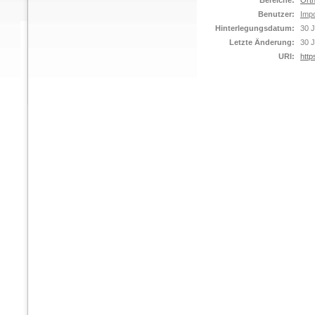
Bereiche:
Orth
Benutzer:
Impo
Hinterlegungsdatum:
30 J
Letzte Änderung:
30 J
URI:
http