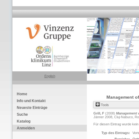
English
Home
Management of 
Info und Kontakt
Tools
Neueste Einträge
Grill, F
(2008)
Management of
Suche
Jänner 2008, Cluj-Nabuco, Rom
Katalog
Für diesen Eintrag wurde kein
Anmelden
Typ des Eintrags:
Vort