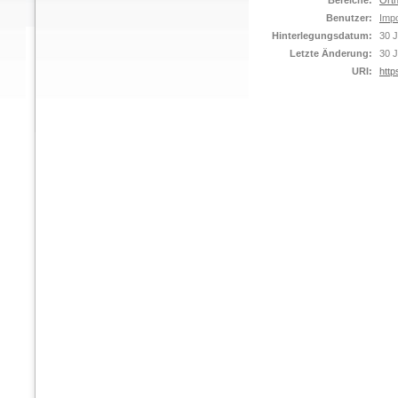
Bereiche:
Orth
Benutzer:
Impo
Hinterlegungsdatum:
30 J
Letzte Änderung:
30 J
URI:
http