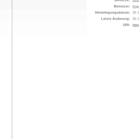
Bereiche:
Orth
Benutzer:
Impo
Hinterlegungsdatum:
30 J
Letzte Änderung:
30 J
URI:
http