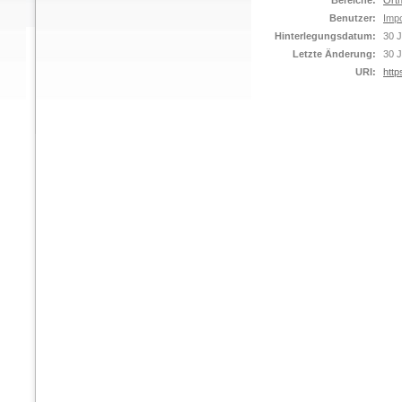
Bereiche:
Orth
Benutzer:
Impo
Hinterlegungsdatum:
30 J
Letzte Änderung:
30 J
URI:
http