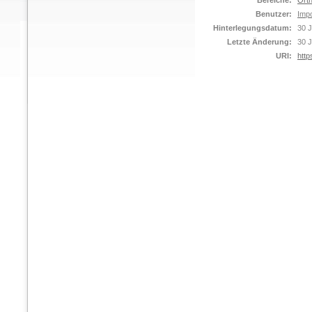
Bereiche:
Orth
Benutzer:
Impo
Hinterlegungsdatum:
30 J
Letzte Änderung:
30 J
URI:
http