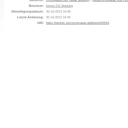
Bereiche:
Orthopädisches Spital Speising
>
Kinderorthopädie und Fuß
Benutzer:
Import OS Speising
Hinterlegungsdatum:
30 Jul 2013 16:45
Letzte Änderung:
30 Jul 2013 16:45
URI:
https://eprints.vinzenzgruppe.at/id/eprint/5544