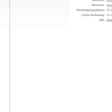
Bereiche:
Orth
Benutzer:
Impo
Hinterlegungsdatum:
30 J
Letzte Änderung:
30 J
URI:
http