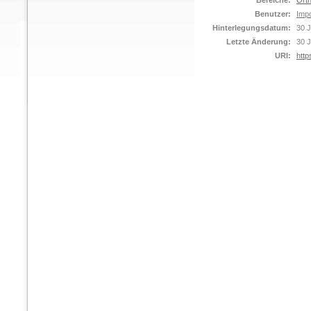
Bereiche:
Orth
Benutzer:
Impo
Hinterlegungsdatum:
30 J
Letzte Änderung:
30 J
URI:
http