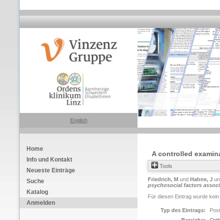
English
Home
A controlled examin
Info und Kontakt
Tools
Neueste Einträge
Friedrich, M
und
Hahne, J
u
Suche
psychosocial factors associ
Katalog
Für diesen Eintrag wurde kein
Anmelden
Typ des Eintrags:
Pos