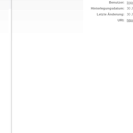
Benutzer:
Impo
Hinterlegungsdatum:
30 J
Letzte Änderung:
30 J
URI:
http