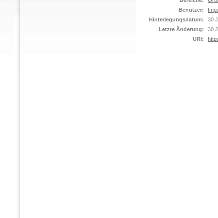
Bereiche:
Orth
Benutzer:
Impo
Hinterlegungsdatum:
30 J
Letzte Änderung:
30 J
URI:
http