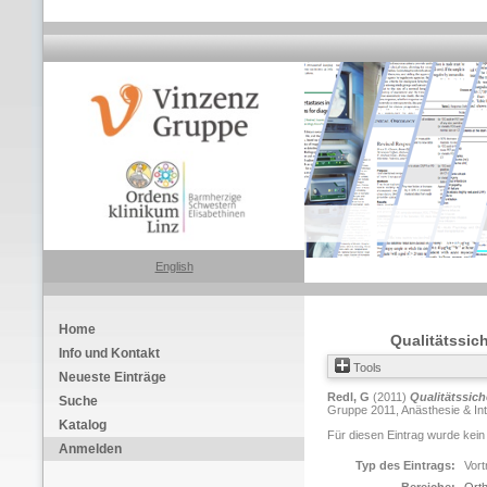
English
Home
Qualitätssic
Info und Kontakt
Tools
Neueste Einträge
Redl, G
(2011)
Qualitätssich
Suche
Gruppe 2011, Anästhesie & Int
Katalog
Für diesen Eintrag wurde kein
Anmelden
Typ des Eintrags:
Vort