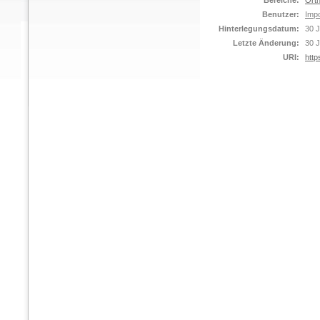
Bereiche:
Orth
Benutzer:
Impo
Hinterlegungsdatum:
30 J
Letzte Änderung:
30 J
URI:
http