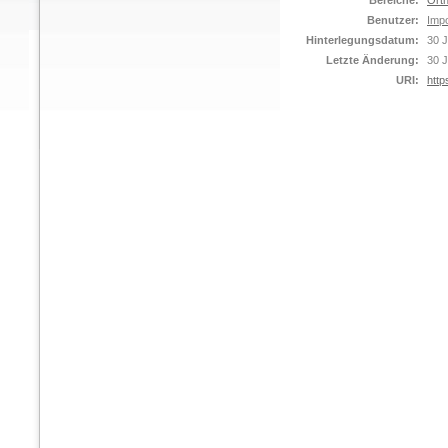
Bereiche:
Orth
Benutzer:
Impo
Hinterlegungsdatum:
30 J
Letzte Änderung:
30 J
URI:
http