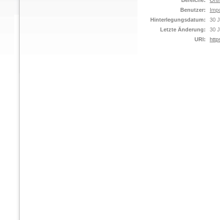
Bereiche:
Orth
Benutzer:
Impo
Hinterlegungsdatum:
30 J
Letzte Änderung:
30 J
URI:
http