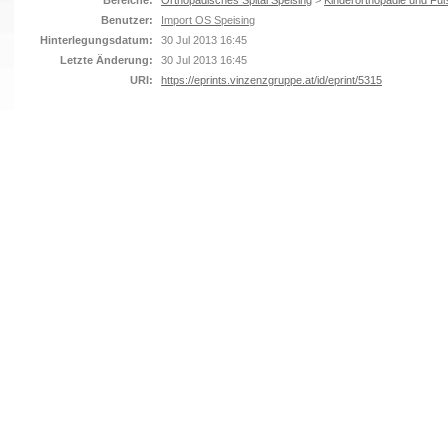
Bereiche:
Orthopädisches Spital Speising
>
Kinderorthopädie und Fuß
Benutzer:
Import OS Speising
Hinterlegungsdatum:
30 Jul 2013 16:45
Letzte Änderung:
30 Jul 2013 16:45
URI:
https://eprints.vinzenzgruppe.at/id/eprint/5315