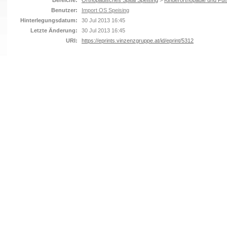
Bereiche:
Orthopädisches Spital Speising
>
Kinderorthopädie und Fuß
Benutzer:
Import OS Speising
Hinterlegungsdatum:
30 Jul 2013 16:45
Letzte Änderung:
30 Jul 2013 16:45
URI:
https://eprints.vinzenzgruppe.at/id/eprint/5312