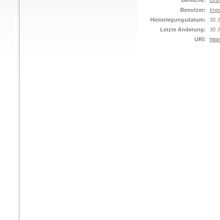
Bereiche:
Orth
Benutzer:
Impo
Hinterlegungsdatum:
30 J
Letzte Änderung:
30 J
URI:
http