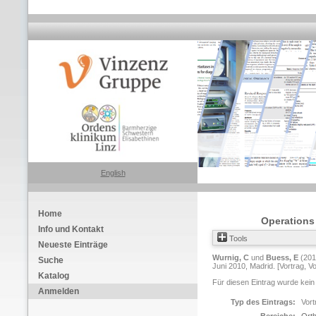
English
Home
Operations
Info und Kontakt
Tools
Neueste Einträge
Wurnig, C
und
Buess, E
(20
Suche
Juni 2010, Madrid. [Vortrag, V
Katalog
Für diesen Eintrag wurde kein
Anmelden
Typ des Eintrags:
Vort