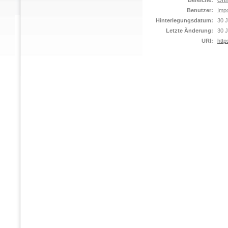
Bereiche:
Orth
Benutzer:
Impo
Hinterlegungsdatum:
30 J
Letzte Änderung:
30 J
URI:
http