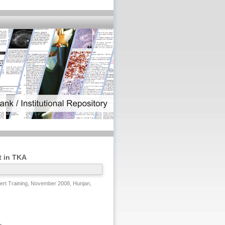
t in TKA
rt Training, November 2008, Hunjan,