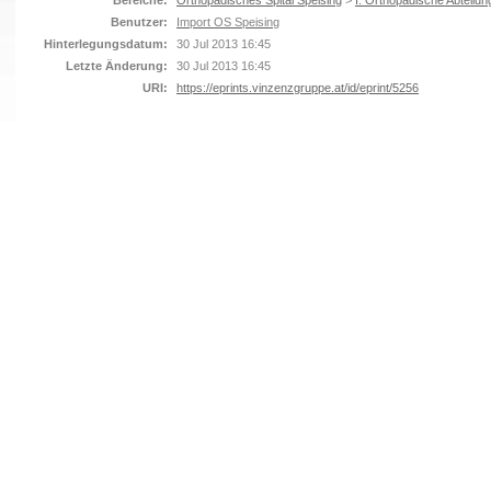
Bereiche:
Orthopädisches Spital Speising
>
I. Orthopädische Abteilun
Benutzer:
Import OS Speising
Hinterlegungsdatum:
30 Jul 2013 16:45
Letzte Änderung:
30 Jul 2013 16:45
URI:
https://eprints.vinzenzgruppe.at/id/eprint/5256