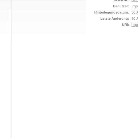
Bereiche:
Orth
Benutzer:
Impo
Hinterlegungsdatum:
30 J
Letzte Änderung:
30 J
URI:
http