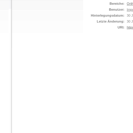
Bereiche:
Orth
Benutzer:
Impo
Hinterlegungsdatum:
30 J
Letzte Änderung:
30 J
URI:
http