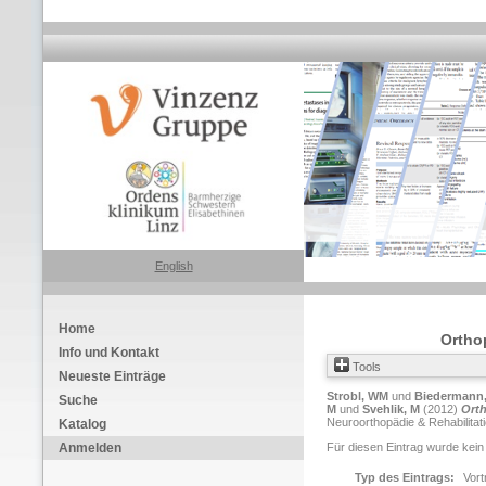
English
Home
Ortho
Info und Kontakt
Tools
Neueste Einträge
Strobl, WM
und
Biedermann,
Suche
M
und
Svehlik, M
(2012)
Orth
Neuroorthopädie & Rehabilitati
Katalog
Anmelden
Für diesen Eintrag wurde kein
Typ des Eintrags:
Vort