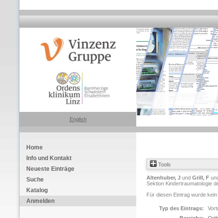
English
Home
Info und Kontakt
Tools
Neueste Einträge
Altenhuber, J
und
Grill, F
un
Suche
Sektion Kindertraumatologie d
Katalog
Für diesen Eintrag wurde kein
Anmelden
Typ des Eintrags:
Vort