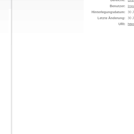
Bereiche:
Orth
Benutzer:
Impo
Hinterlegungsdatum:
30 J
Letzte Änderung:
30 J
URI:
http