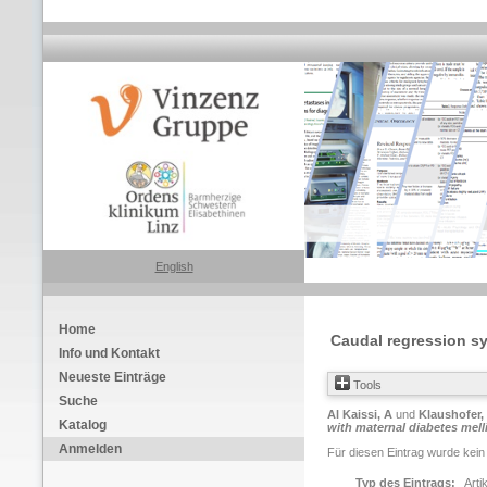
English
Home
Caudal regression sy
Info und Kontakt
Neueste Einträge
Tools
Suche
Al Kaissi, A
und
Klaushofer,
Katalog
with maternal diabetes melli
Anmelden
Für diesen Eintrag wurde kein
Typ des Eintrags:
Arti