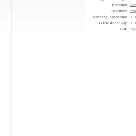
Bereiche:
Orth
Benutzer:
Impo
Hinterlegungsdatum:
30 J
Letzte Änderung:
30 J
URI:
http