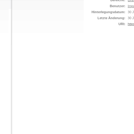
Bereiche:
Orth
Benutzer:
Impo
Hinterlegungsdatum:
30 J
Letzte Änderung:
30 J
URI:
http