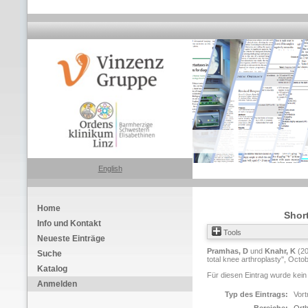
English
Home
Shor
Info und Kontakt
Tools
Neueste Einträge
Pramhas, D
und
Knahr, K
(2
Suche
total knee arthroplasty'', Oct
Katalog
Für diesen Eintrag wurde kein
Anmelden
Typ des Eintrags:
Vort