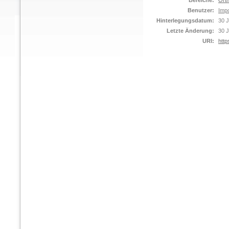
Bereiche:
Orth
Benutzer:
Impo
Hinterlegungsdatum:
30 J
Letzte Änderung:
30 J
URI:
http