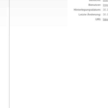
Bereiche:
Orth
Benutzer:
Impo
Hinterlegungsdatum:
30 J
Letzte Änderung:
30 J
URI:
http