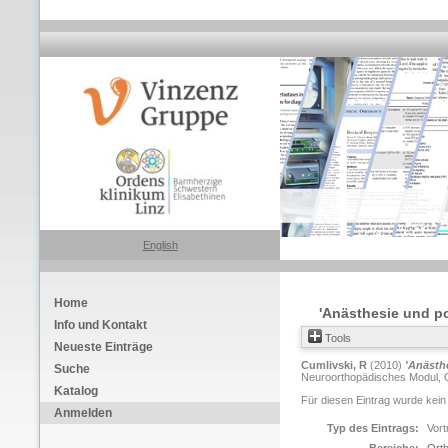
English
Home
'Anästhesie und p
Info und Kontakt
Tools
Neueste Einträge
Cumlivski, R
(2010)
'Anästh
Suche
Neuroorthopädisches Modul, Ok
Katalog
Für diesen Eintrag wurde kein
Anmelden
Typ des Eintrags:
Vort