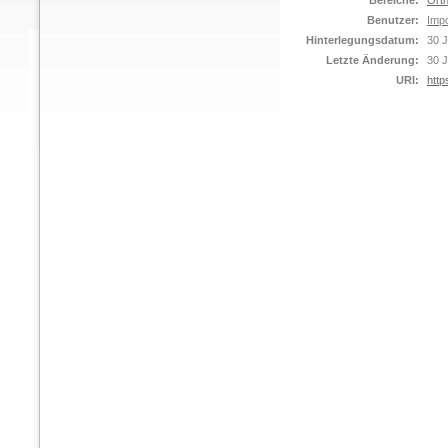
Bereiche:
Orth
Benutzer:
Impo
Hinterlegungsdatum:
30 J
Letzte Änderung:
30 J
URI:
http