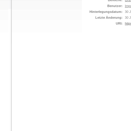
Bereiche:
Orth
Benutzer:
Impo
Hinterlegungsdatum:
30 J
Letzte Änderung:
30 J
URI:
http