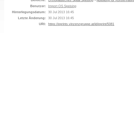
Bereiche:
Orthopädisches Spital Speising
>
Abteilung für Konservativ
Benutzer:
Import OS Speising
Hinterlegungsdatum:
30 Jul 2013 16:45
Letzte Änderung:
30 Jul 2013 16:45
URI:
https://eprints.vinzenzgruppe.at/id/eprint/5081