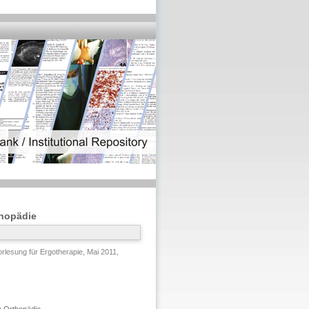
thopädie
lesung für Ergotherapie, Mai 2011,