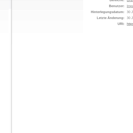
Bereiche:
Orth
Benutzer:
Impo
Hinterlegungsdatum:
30 J
Letzte Änderung:
30 J
URI:
http