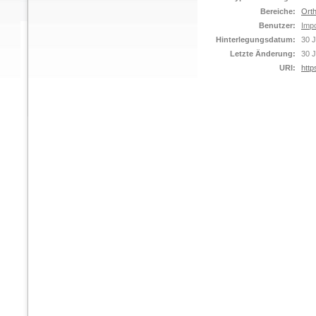
Bereiche:
Orth
Benutzer:
Impo
Hinterlegungsdatum:
30 J
Letzte Änderung:
30 J
URI:
http