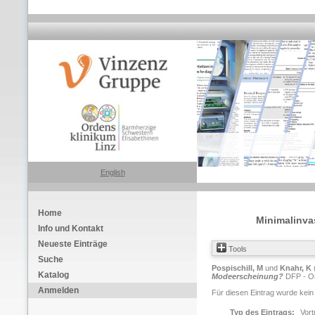
English
Home
Minimalinva
Info und Kontakt
Neueste Einträge
Tools
Suche
Pospischill, M
und
Knahr, K
Katalog
Modeerscheinung?
DFP - Or
Anmelden
Für diesen Eintrag wurde kein
Typ des Eintrags:
Vort