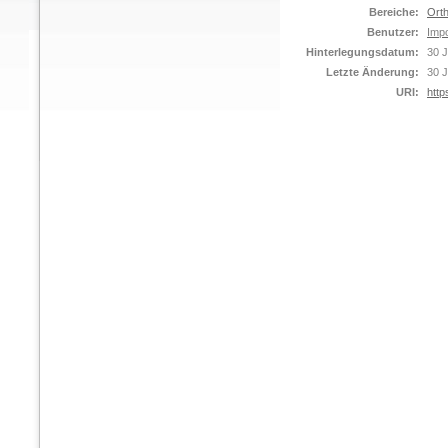
Bereiche:
Orth
Benutzer:
Impo
Hinterlegungsdatum:
30 J
Letzte Änderung:
30 J
URI:
http