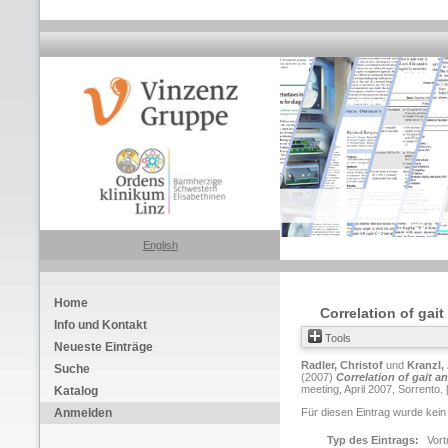
English
Home
Correlation of gai
Info und Kontakt
Tools
Neueste Einträge
Radler, Christof
und
Kranzl,
Suche
(2007)
Correlation of gait a
meeting, April 2007, Sorrento. 
Katalog
Anmelden
Für diesen Eintrag wurde kein
Typ des Eintrags:
Vort