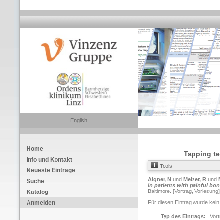
English
Home
Tapping te
Info und Kontakt
Tools
Neueste Einträge
Aigner, N
und
Meizer, R
und
Suche
in patients with painful bo
Baltimore. [Vortrag, Vorlesung]
Katalog
Anmelden
Für diesen Eintrag wurde kein
Typ des Eintrags:
Vort