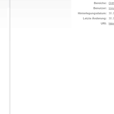
Bereiche:
Orth
Benutzer:
Impo
Hinterlegungsdatum:
30 J
Letzte Änderung:
30 J
URI:
http