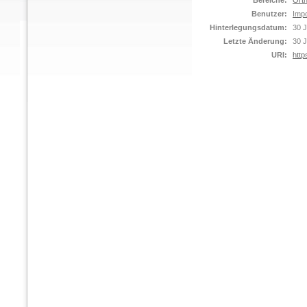
Bereiche:
Orth
Benutzer:
Impo
Hinterlegungsdatum:
30 J
Letzte Änderung:
30 J
URI:
http