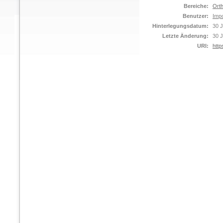
Bereiche:
Orth
Benutzer:
Impo
Hinterlegungsdatum:
30 J
Letzte Änderung:
30 J
URI:
http