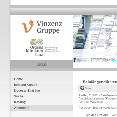
English
Home
Beinlängendiffere
Info und Kontakt
Tools
Neueste Einträge
Radler, C
(2011)
Beinlängend
Suche
Ausbildungsseminar ”Kinderor
[Vortrag, Vorlesung]
Katalog
Anmelden
Für diesen Eintrag wurde kein
Typ des Eintrags:
Vort