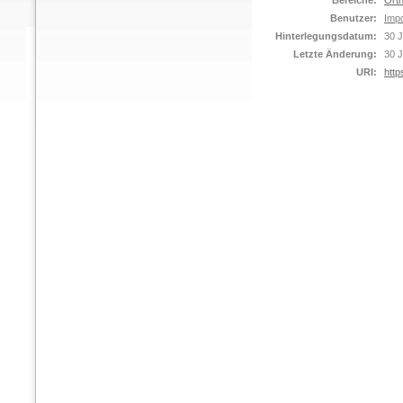
Bereiche:
Orth
Benutzer:
Impo
Hinterlegungsdatum:
30 J
Letzte Änderung:
30 J
URI:
http