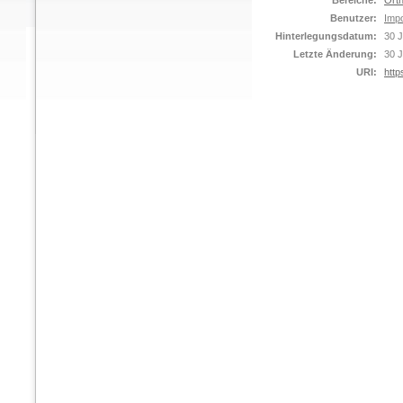
Bereiche:
Orth
Benutzer:
Impo
Hinterlegungsdatum:
30 J
Letzte Änderung:
30 J
URI:
http