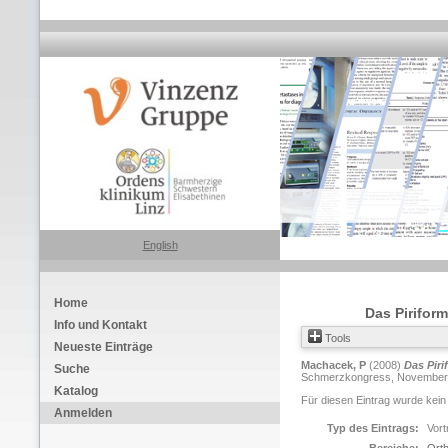
English
Home
Das Pirifor
Info und Kontakt
Tools
Neueste Einträge
Machacek, P
(2008)
Das Pir
Suche
Schmerzkongress, November 20
Katalog
Für diesen Eintrag wurde kein
Anmelden
Typ des Eintrags:
Vort