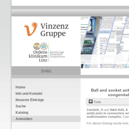
English
Home
Ball and socket ank
Info und Kontakt
congenital
Neueste Einträge
Tools
Suche
Zandieh, S
und
Vakil-Adli, A
Katalog
ankle joint in connection wi
malformation complex.
Cases
Anmelden
Für diesen Eintrag wurde kein