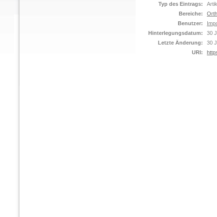
Typ des Eintrags:
Arti
Bereiche:
Orth
Benutzer:
Impo
Hinterlegungsdatum:
30 J
Letzte Änderung:
30 J
URI:
http