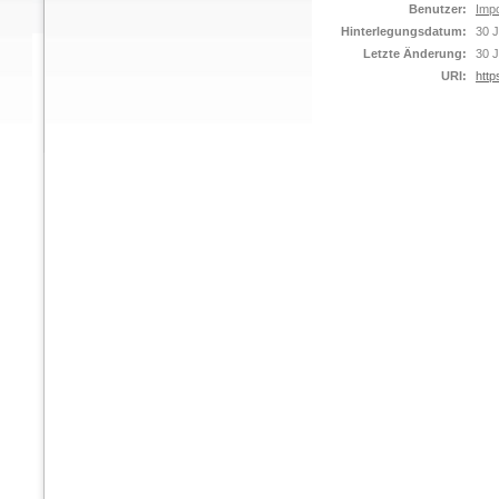
Benutzer:
Impo
Hinterlegungsdatum:
30 J
Letzte Änderung:
30 J
URI:
http