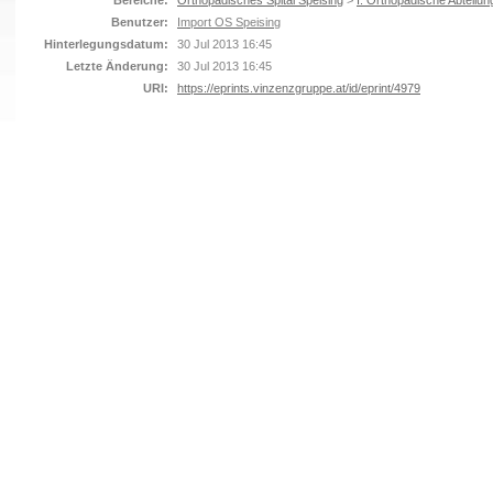
Bereiche:
Orthopädisches Spital Speising
>
I. Orthopädische Abteilun
Benutzer:
Import OS Speising
Hinterlegungsdatum:
30 Jul 2013 16:45
Letzte Änderung:
30 Jul 2013 16:45
URI:
https://eprints.vinzenzgruppe.at/id/eprint/4979