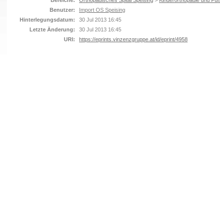
Bereiche:
Orthopädisches Spital Speising
>
Kinderorthopädie und Fuß
Benutzer:
Import OS Speising
Hinterlegungsdatum:
30 Jul 2013 16:45
Letzte Änderung:
30 Jul 2013 16:45
URI:
https://eprints.vinzenzgruppe.at/id/eprint/4958