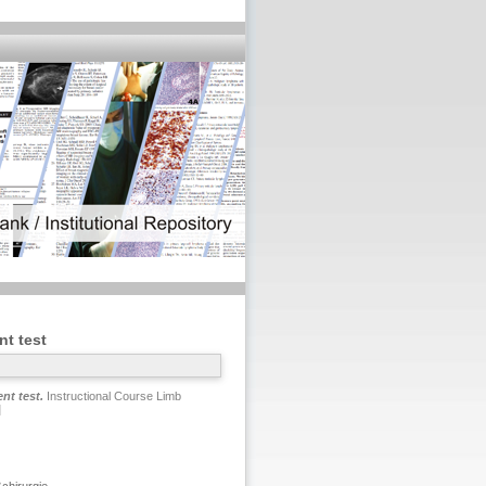
t test
nt test.
Instructional Course Limb
]