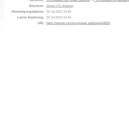
Bereiche:
Orthopädisches Spital Speising
>
I. Orthopädische Abteilun
Benutzer:
Import OS Speising
Hinterlegungsdatum:
30 Jul 2013 16:45
Letzte Änderung:
30 Jul 2013 16:45
URI:
https://eprints.vinzenzgruppe.at/id/eprint/4955