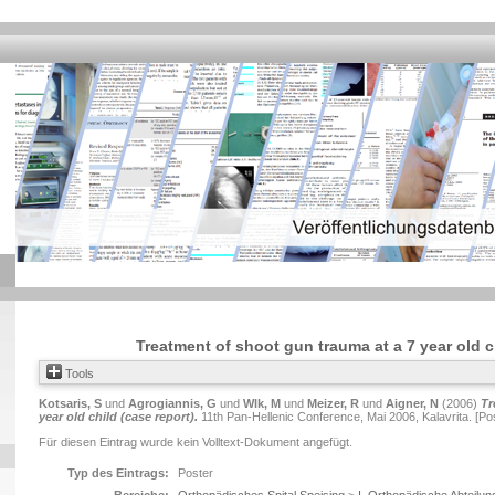
Treatment of shoot gun trauma at a 7 year old c
Tools
Kotsaris, S
und
Agrogiannis, G
und
Wlk, M
und
Meizer, R
und
Aigner, N
(2006)
Tr
year old child (case report).
11th Pan-Hellenic Conference, Mai 2006, Kalavrita. [Po
Für diesen Eintrag wurde kein Volltext-Dokument angefügt.
Typ des Eintrags:
Poster