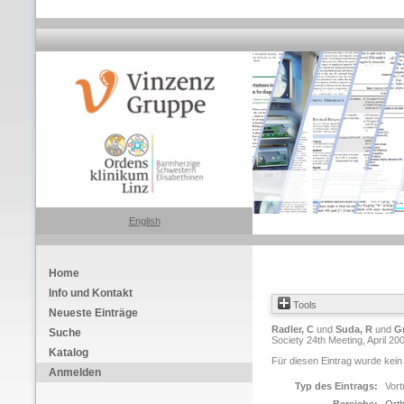
English
Home
Info und Kontakt
Tools
Neueste Einträge
Radler, C
und
Suda, R
und
Gr
Suche
Society 24th Meeting, April 20
Katalog
Für diesen Eintrag wurde kein
Anmelden
Typ des Eintrags:
Vort