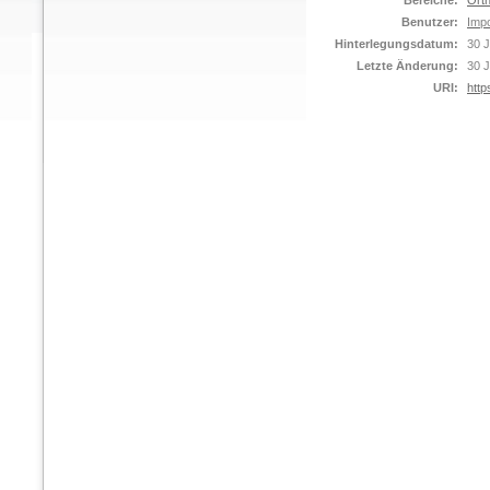
Bereiche:
Orth
Benutzer:
Impo
Hinterlegungsdatum:
30 J
Letzte Änderung:
30 J
URI:
http